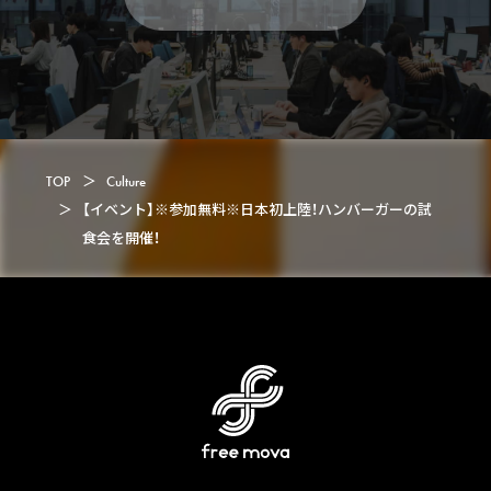
C
o
n
t
a
c
t
TOP
＞
Culture
＞
【イベント】※参加無料※日本初上陸！ハンバーガーの試
食会を開催！