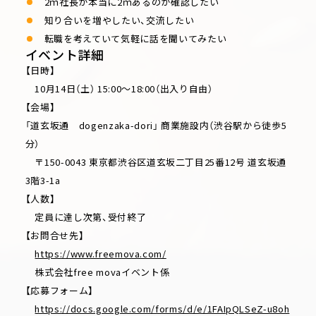
2ｍ社長が本当に2ｍあるのか確認したい
知り合いを増やしたい、交流したい
転職を考えていて気軽に話を聞いてみたい
イベント詳細
【日時】
10月14日（土） 15:00～18:00（出入り自由）
【会場】
「道玄坂通 dogenzaka-dori」 商業施設内（渋谷駅から徒歩5
分）
〒150-0043 東京都渋谷区道玄坂二丁目25番12号 道玄坂通
3階3-1a
【人数】
定員に達し次第、受付終了
【お問合せ先】
https://www.freemova.com/
株式会社free movaイベント係
【応募フォーム】
https://docs.google.com/forms/d/e/1FAIpQLSeZ-u8oh