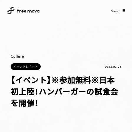
Menu
Culture
イ
ベ
ン
ト
レ
ポ
ー
ト
2024.03.25
イ
ベ
ン
ト
レ
ポ
ー
ト
【イベント】※参加無料※日本
初上陸！ハンバーガーの試食会
を開催！