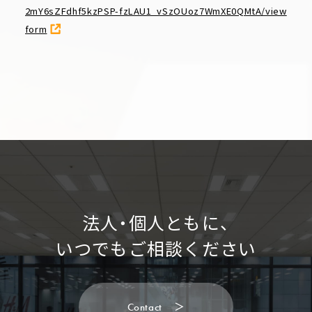
2mY6sZFdhf5kzPSP-fzLAU1_vSzOUoz7WmXE0QMtA/view
form
法人・個人ともに、
いつでもご相談ください
C
o
n
t
a
c
t
＞