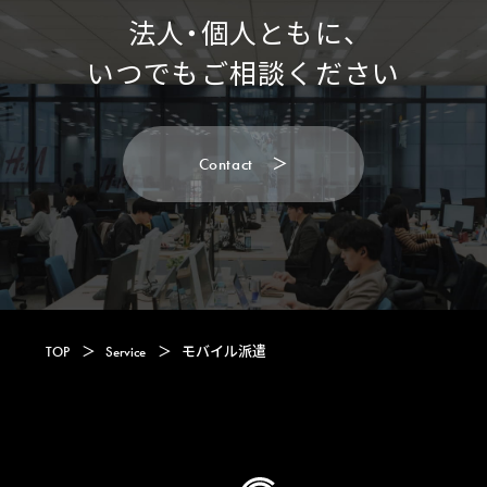
法人・個人ともに、
いつでもご相談ください
C
o
n
t
a
c
t
＞
C
o
n
t
a
c
t
TOP
＞
Service
＞
モバイル派遣