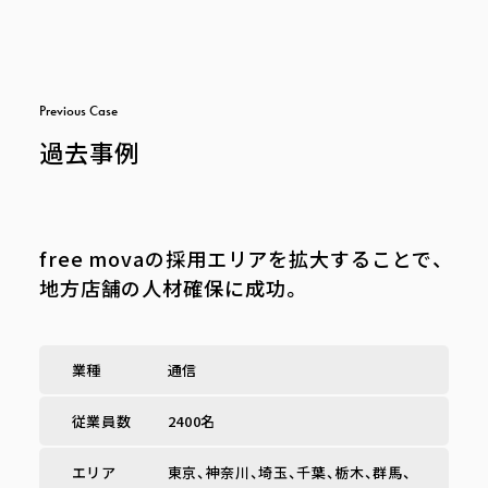
P
r
e
v
i
o
u
s
C
a
s
e
過去事例
free movaの採用エリアを拡大することで、
地方店舗の人材確保に成功。
業種
通信
従業員数
2400名
エリア
東京、神奈川、埼玉、千葉、栃木、群馬、