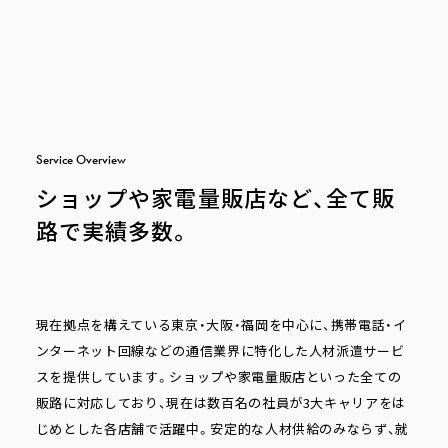
S
e
r
v
i
c
e
O
v
e
r
v
i
e
w
ショップや家電量販店など、全て販
路で実績多数。
現在拠点を構えている東京・大阪・福岡を中心に、携帯電話・イ
ンターネット回線などの通信業界に特化した人材派遣サービ
スを提供しています。ショップや家電量販店といった全ての
販路に対応しており、​現在は数百名の社員が3大キャリアをは
じめとした各店舗で活躍中。安定的な人材供給のみならず、就