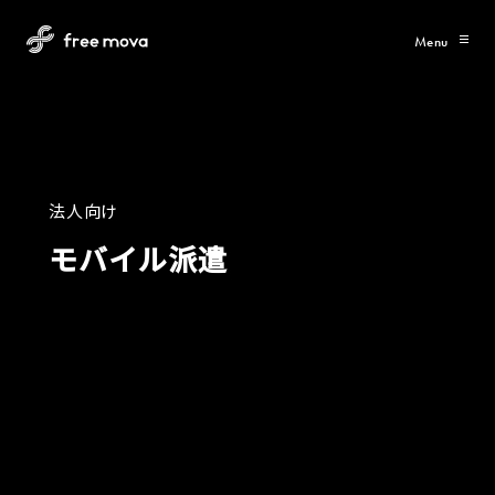
Menu
法
人
向
け
モ
バ
イ
ル
派
遣