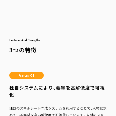
F
e
a
t
u
r
e
s
A
n
d
S
t
r
e
n
g
t
h
s
3つの特徴
Feature
01
独自システムにより、要望を高解像度で可視
化
独自のスキルシート作成システムを利用することで、人材に求
めている要望を高い解像度で可視化しています。人材のスキ