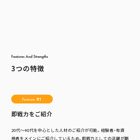
F
e
a
t
u
r
e
s
A
n
d
S
t
r
e
n
g
t
h
s
3つの特徴
Feature
01
即戦力をご紹介
20代～40代を中心とした人材のご紹介が可能。経験者・有資
格者をメインにご紹介しているため、即戦力としての活躍が期