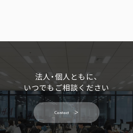
法人・個人ともに、
いつでもご相談ください
C
o
n
t
a
c
t
＞
C
o
n
t
a
c
t