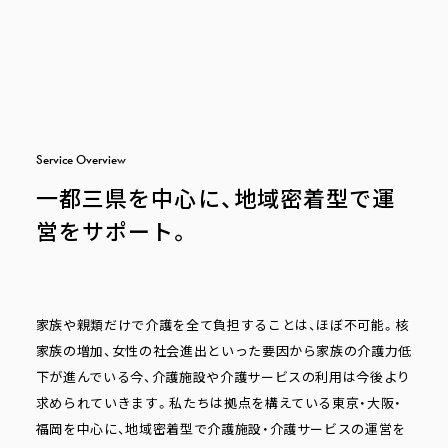
S
e
r
v
i
c
e
O
v
e
r
v
i
e
w
一都三県を中心に、地域密着型で運
営をサポート。
家族や親類だけで介護を全て負担することは、ほぼ不可能。核
家族の増加、女性の社会進出といった要因から家族の介護力低
下が進んでいる今、介護施設や介護サービスの利用は今後より
求められていきます。私たちは拠点を構えている東京・大阪・
福岡を中心に、地域密着型で介護施設・介護サービスの運営を