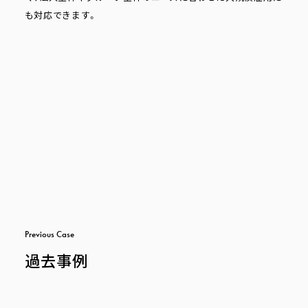
も対応できます。
P
r
e
v
i
o
u
s
C
a
s
e
過去事例