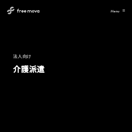
Menu
法
人
向
け
介
護
派
遣