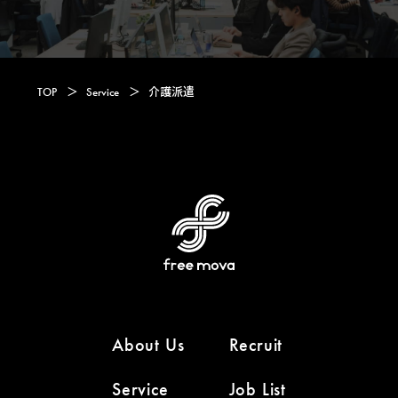
TOP
＞
Service
＞
介護派遣
About Us
Recruit
Service
Job List