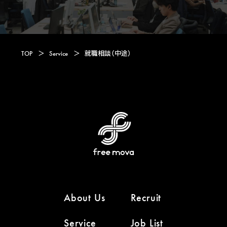
TOP
＞
Service
＞
就職相談（中途）
About Us
Recruit
Service
Job List