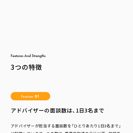
F
e
a
t
u
r
e
s
A
n
d
S
t
r
e
n
g
t
h
s
3つの特徴
Feature
01
アドバイザーの面談数は、1日3名まで
アドバイザーが担当する面談数を「ひとりあたり1日3名まで」