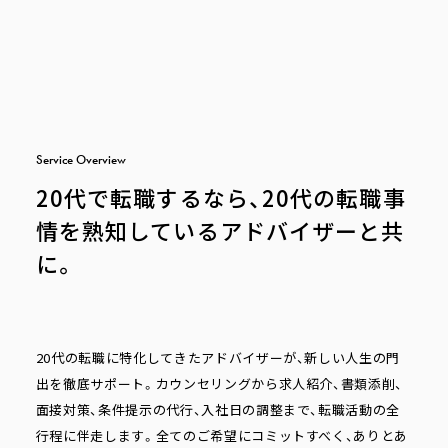
S
e
r
v
i
c
e
O
v
e
r
v
i
e
w
20代で転職するなら、20代の転職事
情を熟知しているアドバイザーと共
に。
20代の転職に特化してきたアドバイザーが、新しい人生の門
出を徹底サポート。カウンセリングから求人紹介、書類添削、
面接対策、条件提示の代行、入社日の調整まで、転職活動の全
行程に伴走します。全てのご希望にコミットすべく、ありとあ