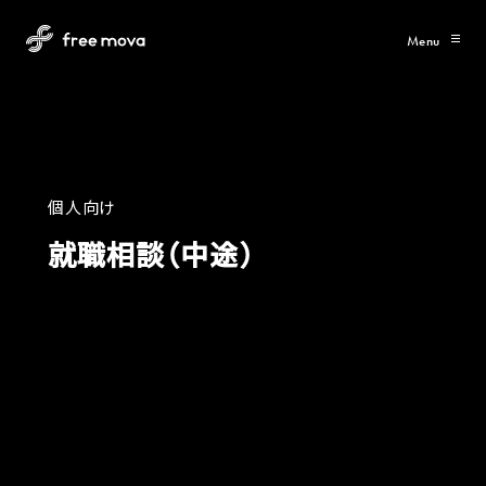
Menu
個
人
向
け
就
職
相
談
（
中
途
）