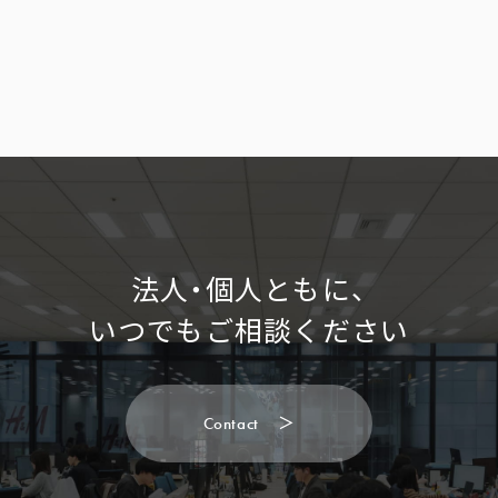
法人・個人ともに、
いつでもご相談ください
C
o
n
t
a
c
t
＞
C
o
n
t
a
c
t