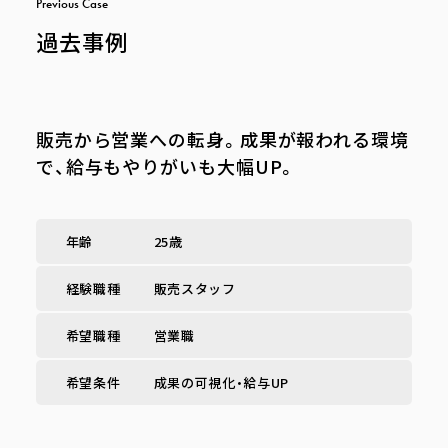
P
r
e
v
i
o
u
s
C
a
s
e
過去事例
販売から営業への転身。成果が報われる環境
で、給与もやりがいも大幅UP。
年齢
25歳
経験職種
販売スタッフ
希望職種
営業職
希望条件
成果の可視化・給与UP