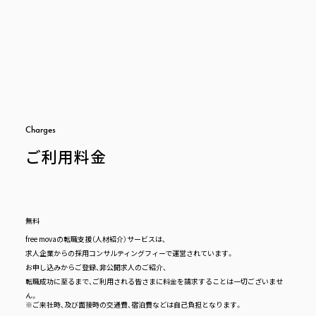
C
h
a
r
g
e
s
ご利用料金
無料
free movaの転職支援（人材紹介）サービスは、
求人企業からの採用コンサルティングフィーで運営されています。
お申し込みからご登録、非公開求人のご紹介、
転職成功に至るまで、ご利用される皆さまに料金を請求することは一切ございませ
ん。
※ご来社時、及び面接時の交通費、宿泊費などは自己負担となります。