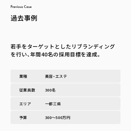
P
r
e
v
i
o
u
s
C
a
s
e
過去事例
若手をターゲットとしたリブランディング
を行い、年間40名の採用目標を達成。
業種
美容・エステ
従業員数
300名
エリア
一都三県
予算
300〜500万円