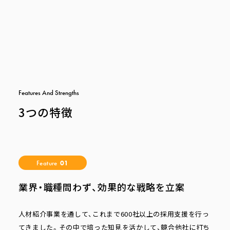
F
e
a
t
u
r
e
s
A
n
d
S
t
r
e
n
g
t
h
s
3つの特徴
Feature
01
業界・職種問わず、効果的な戦略を立案
人材紹介事業を通して、これまで600社以上の採用支援を行っ
てきました。その中で培った知見を活かして、競合他社に打ち