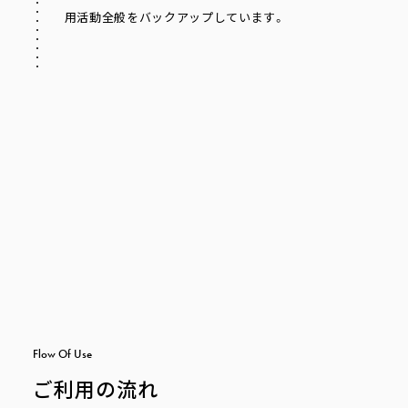
用活動全般をバックアップしています。
F
l
o
w
O
f
U
s
e
ご利用の流れ