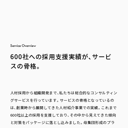
S
e
r
v
i
c
e
O
v
e
r
v
i
e
w
600社への採用支援実績が、サービ
スの骨格。
人材採用から組織開発まで、私たちは総合的なコンサルティン
グサービスを行っています。サービスの骨格となっているの
は、創業時から展開してきた人材紹介事業での実績。これまで
600社以上の採用を支援しており、その中から見えてきた傾向
と対策をパッケージに落とし込みました。母集団形成のプラ