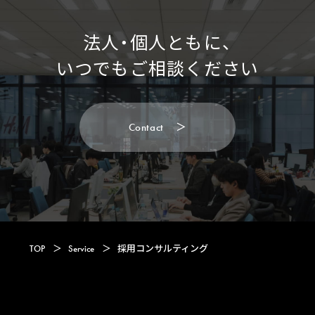
法人・個人ともに、
いつでもご相談ください
C
o
n
t
a
c
t
＞
C
o
n
t
a
c
t
TOP
＞
Service
＞
採用コンサルティング