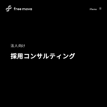
Menu
法
人
向
け
採
用
コ
ン
サ
ル
テ
ィ
ン
グ