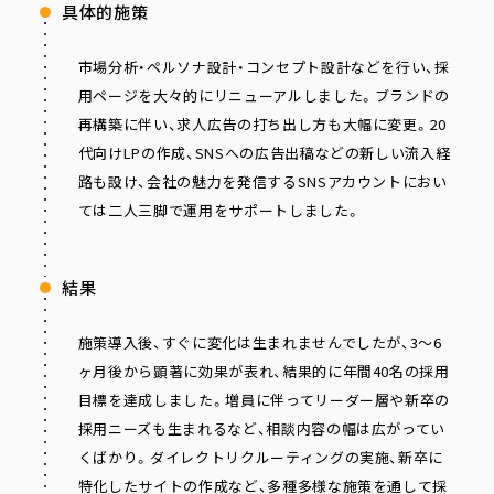
具体的施策
市場分析・ペルソナ設計・コンセプト設計などを行い、採
用ページを大々的にリニューアルしました。ブランドの
再構築に伴い、求人広告の打ち出し方も大幅に変更。20
代向けLPの作成、SNSへの広告出稿などの新しい流入経
路も設け、会社の魅力を発信するSNSアカウントにおい
ては二人三脚で運用をサポートしました。
結果
施策導入後、すぐに変化は生まれませんでしたが、3〜6
ヶ月後から顕著に効果が表れ、結果的に年間40名の採用
目標を達成しました。増員に伴ってリーダー層や新卒の
採用ニーズも生まれるなど、相談内容の幅は広がってい
くばかり。ダイレクトリクルーティングの実施、新卒に
特化したサイトの作成など、多種多様な施策を通して採