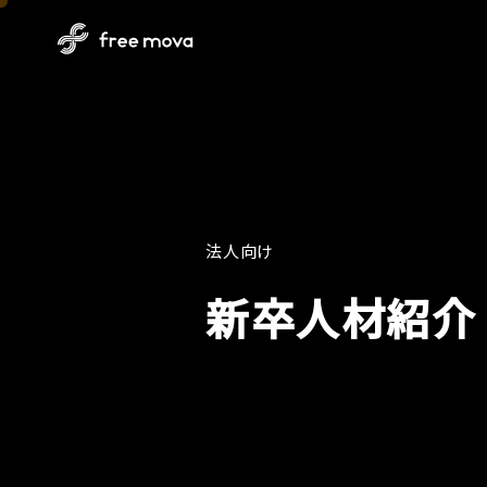
Movie
法
人
向
け
新
卒
人
材
紹
介