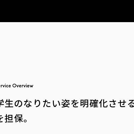
e
r
v
i
c
e
O
v
e
r
v
i
e
w
学生のなりたい姿を明確化させる
を担保。