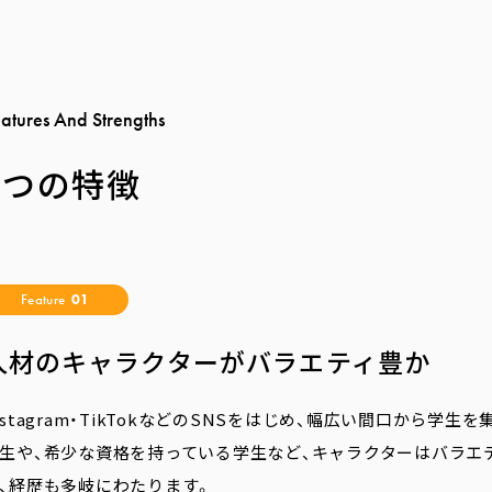
e
a
t
u
r
e
s
A
n
d
S
t
r
e
n
g
t
h
s
3つの特徴
Feature
01
人材のキャラクターがバラエティ豊か
nstagram・TikTokなどのSNSをはじめ、幅広い間口から
生や、希少な資格を持っている学生など、キャラクターはバラエ
、経歴も多岐にわたります。