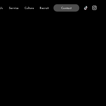
U
s
S
e
r
v
i
c
e
C
u
l
t
u
r
e
R
e
c
r
u
i
t
Contact
U
s
S
e
r
v
i
c
e
C
u
l
t
u
r
e
R
e
c
r
u
i
t