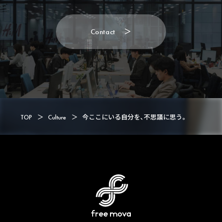
C
o
n
t
a
c
t
＞
C
o
n
t
a
c
t
TOP
＞
Culture
＞
今ここにいる自分を、不思議に思う。