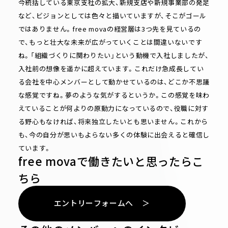
今統括している東京支社の拡大、新規支店や新規事業部の発足
など、ビジョンとしては色々と描いていますが、そこがゴール
ではありません。free movaの経営層は3つ先を見ているの
で、もっと壮大な未来が広がっていくことは間違いないです
ね。「組織づくりに関わりたい」という動機で入社しましたが、
入社前の想像を遥かに超えています。これだけ急成長してい
る会社を中心メンバーとして動かせているのは、どこか不思議
な感覚ですね。夢のような気がするというか。この感覚を味わ
えていることが何よりの原動力になっているので、役職に対す
る野心もなければ、将来独立したいとも思いません。これから
も、今の自分が思いもよらない多くの体験に出会えると確信し
ています。
free movaで働きたいと思ったらこ
ちら
エ
ン
ト
リ
ー
フ
ォ
ー
ム
へ
＞
エ
ン
ト
リ
ー
フ
ォ
ー
ム
へ