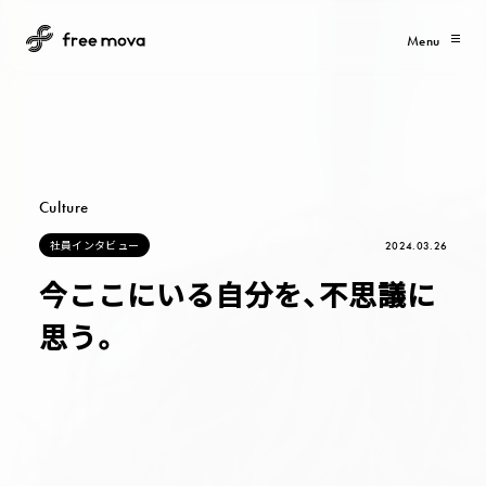
Menu
Culture
社
員
イ
ン
タ
ビ
ュ
ー
2024.03.26
社
員
イ
ン
タ
ビ
ュ
ー
今ここにいる自分を、不思議に
思う。