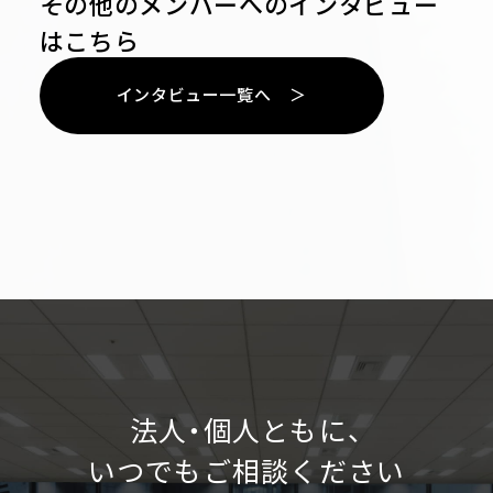
その他のメンバーへのインタビュー
はこちら
イ
ン
タ
ビ
ュ
ー
一
覧
へ
＞
イ
ン
タ
ビ
ュ
ー
一
覧
へ
法人・個人ともに、
いつでもご相談ください