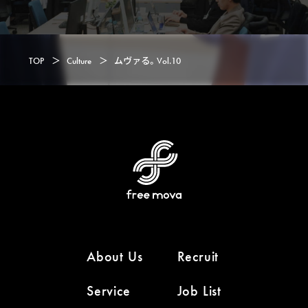
TOP
＞
Culture
＞
ムヴァる。Vol.10
About Us
Recruit
Service
Job List