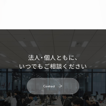
法人・個人ともに、
いつでもご相談ください
C
o
n
t
a
c
t
＞
C
o
n
t
a
c
t