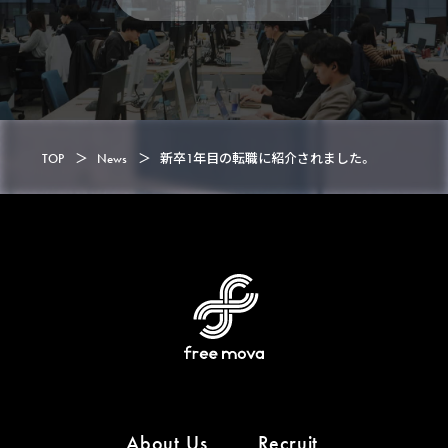
C
o
n
t
a
c
t
TOP
＞
News
＞
新卒1年目の転職に紹介されました。
About Us
Recruit