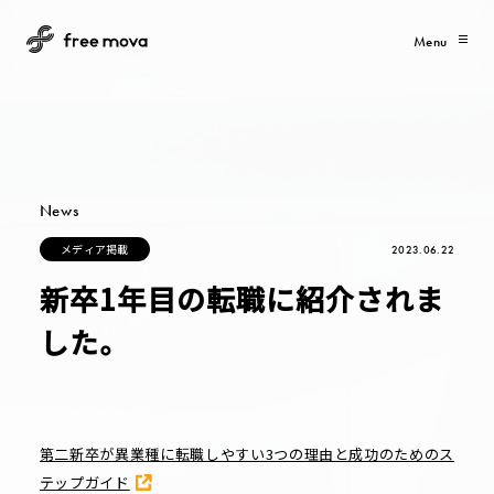
Menu
News
メ
デ
ィ
ア
掲
載
2023.06.22
メ
デ
ィ
ア
掲
載
新卒1年目の転職に紹介されま
した。
第二新卒が異業種に転職しやすい3つの理由と成功のためのス
テップガイド