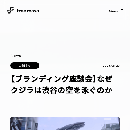
Menu
News
お
知
ら
せ
2024.05.20
お
知
ら
せ
【ブランディング座談会】なぜ
クジラは渋谷の空を泳ぐのか