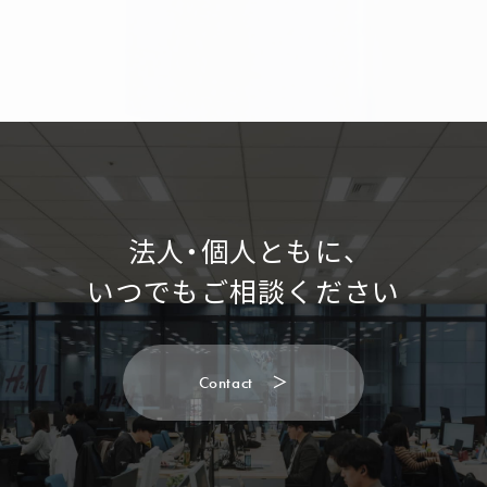
法人・個人ともに、
いつでもご相談ください
C
o
n
t
a
c
t
＞
C
o
n
t
a
c
t