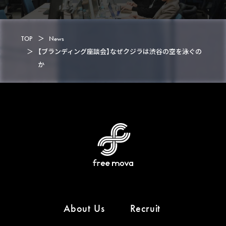
TOP
＞
News
＞
【ブランディング座談会】なぜクジラは渋谷の空を泳ぐの
か
About Us
Recruit