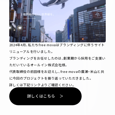
2024年4月、私たちfree movaはブランディングに伴うサイト
リニューアルを行いました。
ブランディングをお任せしたのは、創業期から採用をご支援い
ただいているオールイン株式会社様。
代表取締役の前田様をお迎えし、free movaの廣瀬・米山と共
に今回のプロジェクトを振り返っていただきました。
詳しくは下記リンクよりご確認ください。
詳
し
く
は
こ
ち
ら
＞
詳
し
く
は
こ
ち
ら