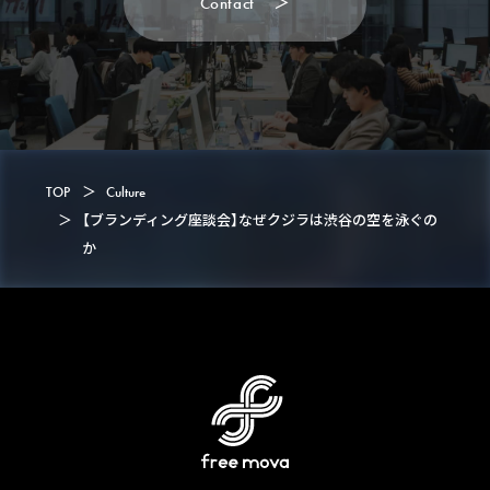
C
o
n
t
a
c
t
＞
C
o
n
t
a
c
t
TOP
＞
Culture
＞
【ブランディング座談会】なぜクジラは渋谷の空を泳ぐの
か