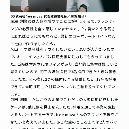
（株式会社free mova 代表取締役社長／廣瀬 暁己）
廣瀬：創業後は人数を増やすことにがむしゃらで、ブランディ
ングの必要性を全く感じていませんでした。勢いとやる気さ
えあればどうにでもなると。最初のコーポレートサイトなん
て社内で作りましたから。
米山：まずは会社をデカくしたいという思いが大きかったの
で、オールインさんには採用支援に注力してもらっていまし
た。当時は本厚木にオフィスがあり、立地的に集客は難しいと
考えていたので、初回の媒体掲載で3名採用できたときは驚き
ましたね。その次に2つの媒体に同時掲載したら、13名も採用
できて。当時採用した社員たちは今も主軸を担ってくれてい
ます。
前田：創業したばかりの企業でこれだけの大型採用に成功した
ケースは、他に類を見ません。ただ、採用を通して事業の急拡
大をサポートする一方で、free movaさんのブランドを確立さ
せたいと考えていました。ある程度のところまでは2人のパッ