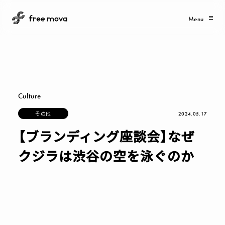
Menu
Culture
そ
の
他
2024.05.17
そ
の
他
【ブランディング座談会】なぜ
クジラは渋谷の空を泳ぐのか